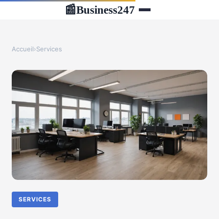
Business247
📰
Accueil
›
Services
SERVICES