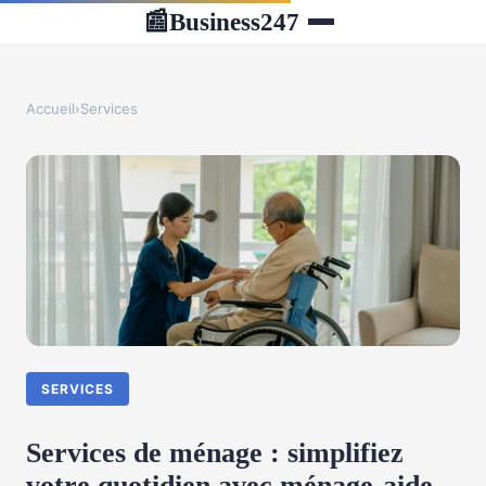
Business247
📰
Accueil
›
Services
SERVICES
Services de ménage : simplifiez
votre quotidien avec ménage-aide