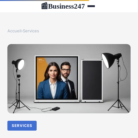
Business247
📰
Accueil
›
Services
SERVICES