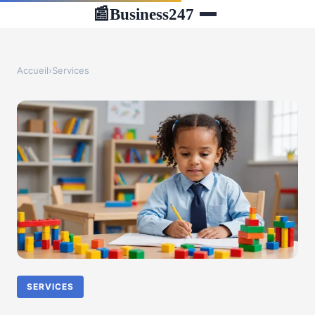
Business247
📰
Accueil
›
Services
SERVICES