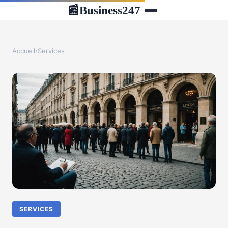
Business247
📰
Accueil
›
Services
SERVICES