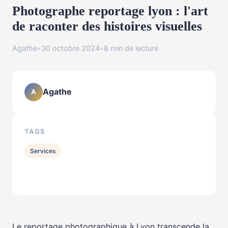
Photographe reportage lyon : l'art
de raconter des histoires visuelles
Agathe
•
30 octobre 2024
•
8 min de lecture
Agathe
A
TAGS
Services
Le reportage photographique à Lyon transcende la