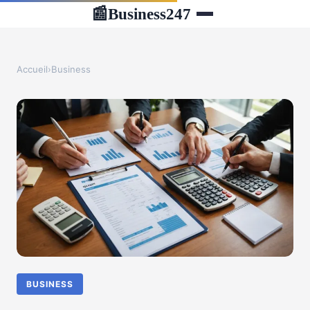
Business247
📰
Accueil
›
Business
BUSINESS