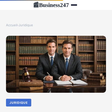
Business247
📰
Accueil
›
Juridique
JURIDIQUE