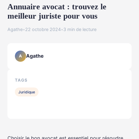
Annuaire avocat : trouvez le
meilleur juriste pour vous
Agathe
•
22 octobre 2024
•
3 min de lecture
Agathe
A
TAGS
Juridique
Choisir le bon avocat est essentiel pour résoudre