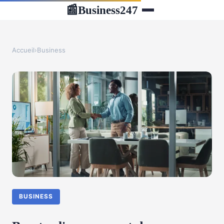
Business247
📰
Accueil
›
Business
BUSINESS